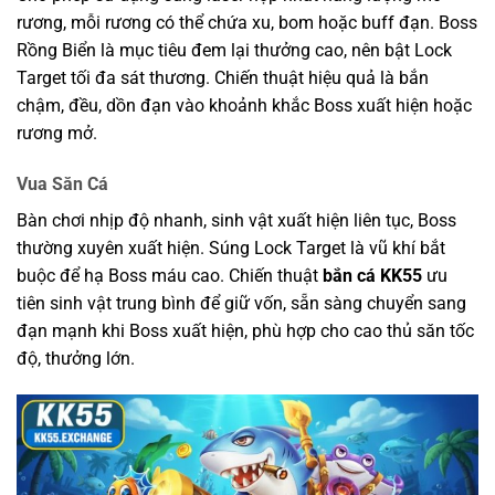
rương, mỗi rương có thể chứa xu, bom hoặc buff đạn. Boss
Rồng Biển là mục tiêu đem lại thưởng cao, nên bật Lock
Target tối đa sát thương. Chiến thuật hiệu quả là bắn
chậm, đều, dồn đạn vào khoảnh khắc Boss xuất hiện hoặc
rương mở.
Vua Săn Cá
Bàn chơi nhịp độ nhanh, sinh vật xuất hiện liên tục, Boss
thường xuyên xuất hiện. Súng Lock Target là vũ khí bắt
buộc để hạ Boss máu cao. Chiến thuật
bắn cá KK55
ưu
tiên sinh vật trung bình để giữ vốn, sẵn sàng chuyển sang
đạn mạnh khi Boss xuất hiện, phù hợp cho cao thủ săn tốc
độ, thưởng lớn.