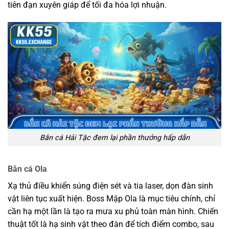
tiên đạn xuyên giáp để tối đa hóa lợi nhuận.
Bắn cá Hải Tặc đem lại phần thưởng hấp dẫn
Bắn cá Ola
Xạ thủ điều khiển súng điện sét và tia laser, dọn đàn sinh
vật liên tục xuất hiện. Boss Mập Ola là mục tiêu chính, chỉ
cần hạ một lần là tạo ra mưa xu phủ toàn màn hình. Chiến
thuật tốt là hạ sinh vật theo đàn để tích điểm combo, sau