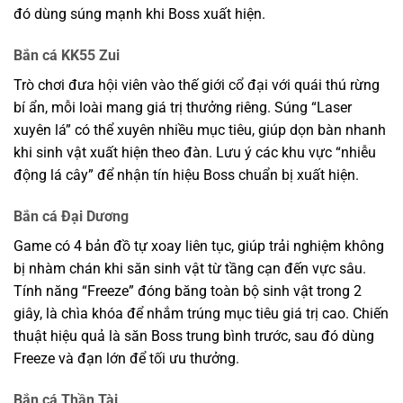
đó dùng súng mạnh khi Boss xuất hiện.
Bắn cá KK55 Zui
Trò chơi đưa hội viên vào thế giới cổ đại với quái thú rừng
bí ẩn, mỗi loài mang giá trị thưởng riêng. Súng “Laser
xuyên lá” có thể xuyên nhiều mục tiêu, giúp dọn bàn nhanh
khi sinh vật xuất hiện theo đàn. Lưu ý các khu vực “nhiễu
động lá cây” để nhận tín hiệu Boss chuẩn bị xuất hiện.
Bắn cá Đại Dương
Game có 4 bản đồ tự xoay liên tục, giúp trải nghiệm không
bị nhàm chán khi săn sinh vật từ tầng cạn đến vực sâu.
Tính năng “Freeze” đóng băng toàn bộ sinh vật trong 2
giây, là chìa khóa để nhắm trúng mục tiêu giá trị cao. Chiến
thuật hiệu quả là săn Boss trung bình trước, sau đó dùng
Freeze và đạn lớn để tối ưu thưởng.
Bắn cá Thần Tài