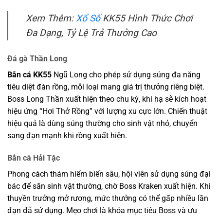
Xem Thêm:
Xổ Số
KK55 Hình Thức Chơi
Đa Dạng, Tỷ Lệ Trả Thưởng Cao
Đá gà Thần Long
Bắn cá KK55
Ngũ Long cho phép sử dụng súng đa năng
tiêu diệt đàn rồng, mỗi loại mang giá trị thưởng riêng biệt.
Boss Long Thần xuất hiện theo chu kỳ, khi hạ sẽ kích hoạt
hiệu ứng “Hơi Thở Rồng” với lượng xu cực lớn. Chiến thuật
hiệu quả là dùng súng thường cho sinh vật nhỏ, chuyển
sang đạn mạnh khi rồng xuất hiện.
Bắn cá Hải Tặc
Phong cách thám hiểm biển sâu, hội viên sử dụng súng đại
bác để săn sinh vật thường, chờ Boss Kraken xuất hiện. Khi
thuyền trưởng mở rương, mức thưởng có thể gấp nhiều lần
đạn đã sử dụng. Mẹo chơi là khóa mục tiêu Boss và ưu