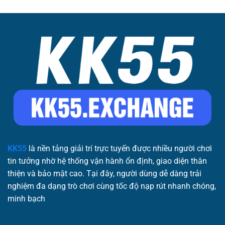
KK55
là nền tảng giải trí trực tuyến được nhiều người chơi
tin tưởng nhờ hệ thống vận hành ổn định, giao diện thân
thiện và bảo mật cao. Tại đây, người dùng dễ dàng trải
nghiệm đa dạng trò chơi cùng tốc độ nạp rút nhanh chóng,
minh bạch