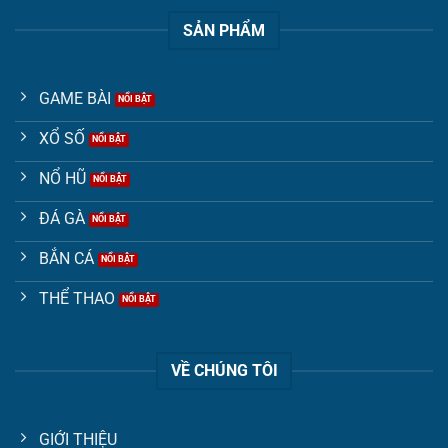
SẢN PHẨM
GAME BÀI
XỔ SỐ
NỔ HŨ
ĐÁ GÀ
BẮN CÁ
THỂ THAO
VỀ CHÚNG TÔI
GIỚI THIỆU