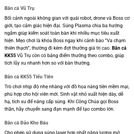
Bắn cá Vũ Trụ
Bối cảnh ngoài không gian với quái robot, drone và Boss cơ
giới, tạo cảm giác hiện đại. Súng Plasma chia ba hướng
ngắm giúp kiểm soát toàn bàn khi nhiều mục tiêu xuất
hiện. Mẹo chơi là khóa Boss ngay khi cảnh báo “Va chạm
thiên thạch”, thường đi kèm đợt thưởng giá trị cao.
Bắn cá
KK55
Vũ Trụ còn có bảng điểm thưởng theo combo, giúp
tích lũy xu nhanh hơn so với bàn thường.
Bắn cá KK55 Tiểu Tiên
Trò chơi nhịp độ nhẹ nhàng với đồ họa nàng tiên mềm mại,
phù hợp cho hội viên mới. Sinh vật nhỏ xuất hiện dày, dễ
hạ, tích xu để nâng cấp súng. Khi Công Chúa gọi Boss
thần, hãy chuyển sang đạn mạnh để tạo combo lớn.
Bắn cá Đảo Kho Báu
Cho phép sử dụng súng laser hợp nhất năng lượng mở