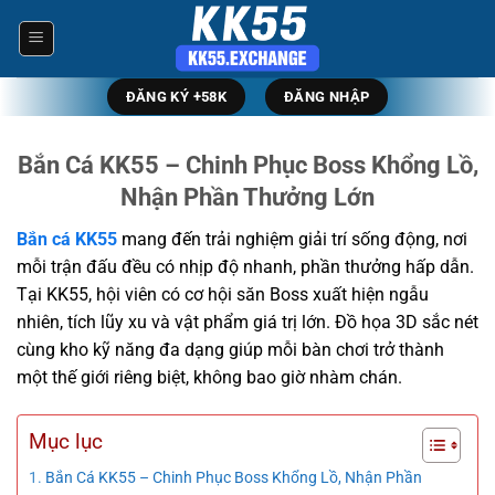
Bỏ
qua
nội
dung
ĐĂNG KÝ +58K
ĐĂNG NHẬP
Bắn Cá KK55 – Chinh Phục Boss Khổng Lồ,
Nhận Phần Thưởng Lớn
Bắn cá KK55
mang đến trải nghiệm giải trí sống động, nơi
mỗi trận đấu đều có nhịp độ nhanh, phần thưởng hấp dẫn.
Tại KK55, hội viên có cơ hội săn Boss xuất hiện ngẫu
nhiên, tích lũy xu và vật phẩm giá trị lớn. Đồ họa 3D sắc nét
cùng kho kỹ năng đa dạng giúp mỗi bàn chơi trở thành
một thế giới riêng biệt, không bao giờ nhàm chán.
Mục lục
Bắn Cá KK55 – Chinh Phục Boss Khổng Lồ, Nhận Phần