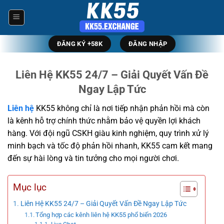
Bỏ
qua
nội
dung
ĐĂNG KÝ +58K
ĐĂNG NHẬP
Liên Hệ KK55 24/7 – Giải Quyết Vấn Đề
Ngay Lập Tức
Liên hệ
KK55 không chỉ là nơi tiếp nhận phản hồi mà còn
là kênh hỗ trợ chính thức nhằm bảo vệ quyền lợi khách
hàng. Với đội ngũ CSKH giàu kinh nghiệm, quy trình xử lý
minh bạch và tốc độ phản hồi nhanh, KK55 cam kết mang
đến sự hài lòng và tin tưởng cho mọi người chơi.
Mục lục
Liên Hệ KK55 24/7 – Giải Quyết Vấn Đề Ngay Lập Tức
Tổng hợp các kênh liên hệ KK55 phổ biến 2026