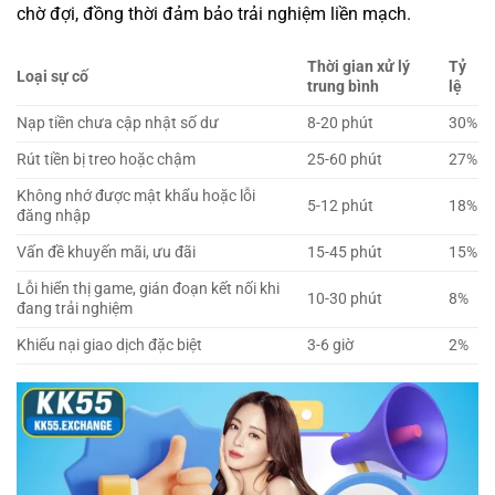
chờ đợi, đồng thời đảm bảo trải nghiệm liền mạch.
Thời gian xử lý
Tỷ
Loại sự cố
trung bình
lệ
Nạp tiền chưa cập nhật số dư
8-20 phút
30%
Rút tiền bị treo hoặc chậm
25-60 phút
27%
Không nhớ được mật khẩu hoặc lỗi
5-12 phút
18%
đăng nhập
Vấn đề khuyến mãi, ưu đãi
15-45 phút
15%
Lỗi hiển thị game, gián đoạn kết nối khi
10-30 phút
8%
đang trải nghiệm
Khiếu nại giao dịch đặc biệt
3-6 giờ
2%