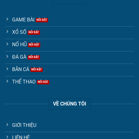
GAME BÀI
XỔ SỐ
NỔ HŨ
ĐÁ GÀ
BẮN CÁ
THỂ THAO
VỀ CHÚNG TÔI
GIỚI THIỆU
LIÊN HỆ