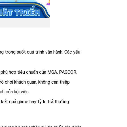
g trong suốt quá trình vận hành. Các yếu
%, phù hợp tiêu chuẩn của MGA, PAGCOR.
ò chơi khách quan, không can thiệp.
h của hội viên.
 kết quả game hay tỷ lệ trả thưởng.