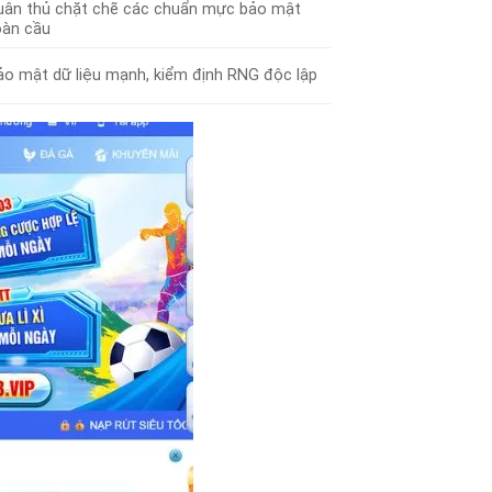
uân thủ chặt chẽ các chuẩn mực bảo mật
oàn cầu
ảo mật dữ liệu mạnh, kiểm định RNG độc lập