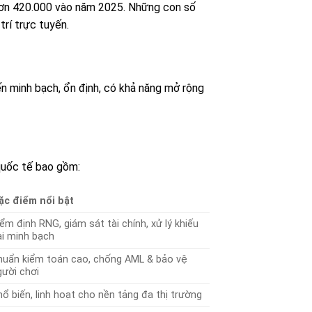
hơn 420.000 vào năm 2025. Những con số
trí trực tuyến.
ến minh bạch, ổn định, có khả năng mở rộng
quốc tế bao gồm:
ặc điểm nổi bật
iểm định RNG, giám sát tài chính, xử lý khiếu
ại minh bạch
huẩn kiểm toán cao, chống AML & bảo vệ
gười chơi
hổ biến, linh hoạt cho nền tảng đa thị trường