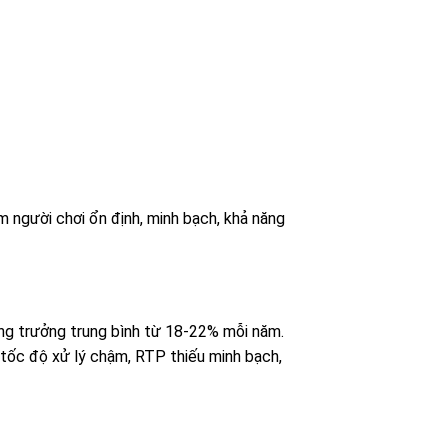
m người chơi ổn định, minh bạch, khả năng
tăng trưởng trung bình từ 18-22% mỗi năm.
 tốc độ xử lý chậm, RTP thiếu minh bạch,