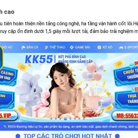
nh cao
 tiên hoàn thiện nền tảng công nghệ, hạ tầng vận hành cốt lõi.H
ruy cập ổn định dưới 1,5 giây mỗi lượt tải, đảm bảo trải nghiệm 