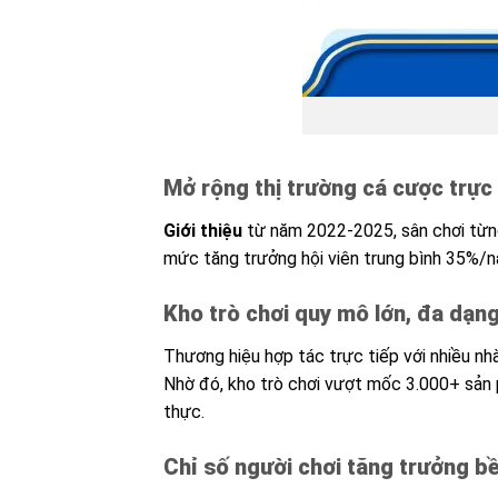
Mở rộng thị trường cá cược trự
Giới thiệu
từ năm 2022-2025, sân chơi từng
mức tăng trưởng hội viên trung bình 35%/nă
Kho trò chơi quy mô lớn, đa dạng
Thương hiệu hợp tác trực tiếp với nhiều n
Nhờ đó, kho trò chơi vượt mốc 3.000+ sản 
thực.
Chỉ số người chơi tăng trưởng b