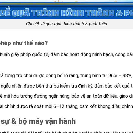
Chi tiết về quá trình hình thành & phát triển
phép như thế nào?
chuẩn giấy phép quốc tế, đảm bảo hoạt động minh bạch, công bằn
trả từng trò chơi được công bố rõ ràng, trung bình từ 96% – 98
ngẫu nhiên được bên thứ ba kiểm tra định kỳ, đảm bảo kết quả tr
mã hóa tương đương ngân hàng, bảo vệ an toàn dữ liệu, giao dịc
tài chính được rà soát mỗi 6–12 tháng, cam kết không điều chỉnh
n sự & bộ máy vận hành