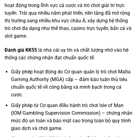
hoạt động trong lĩnh vực cá cược và trò chơi giải trí trực
tuyến. Trải qua nhiều năm phát triển, nền tảng đã mở rộng
thị trường sang nhiều khu vực châu Á, xây dựng hệ thống
trò chơi đa dạng như thể thao, casino trực tuyến, bắn cá và
slot game.
Đánh giá KK55
là nhà cái uy tín và chất lượng nhờ vào hệ
thống các chứng nhận đạt chuẩn quốc tế:
Giấy phép hoạt động do Cơ quan quản lý trò chơi Malta
Gaming Authority (MGA) cấp – đảm bảo tuân thủ tiêu
chuẩn quốc tế về công bằng và minh bạch trong cá
cược.
Giấy phép từ Cơ quan điều hành trò chơi Isle of Man
(IOM Gambling Supervision Commission) – chứng nhận
mức độ an toàn và bảo mật cao trong toàn bộ quy trình
giao dịch và chơi game.