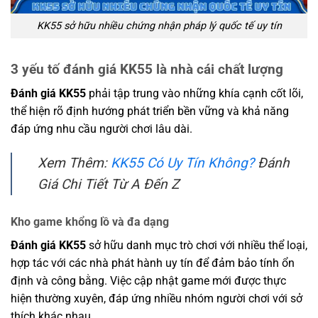
KK55 sở hữu nhiều chứng nhận pháp lý quốc tế uy tín
3 yếu tố đánh giá KK55 là nhà cái chất lượng
Đánh giá KK55
phải tập trung vào những khía cạnh cốt lõi,
thể hiện rõ định hướng phát triển bền vững và khả năng
đáp ứng nhu cầu người chơi lâu dài.
Xem Thêm:
KK55 Có Uy Tín Không?
Đánh
Giá Chi Tiết Từ A Đến Z
Kho game khổng lồ và đa dạng
Đánh giá KK55
sở hữu danh mục trò chơi với nhiều thể loại,
hợp tác với các nhà phát hành uy tín để đảm bảo tính ổn
định và công bằng. Việc cập nhật game mới được thực
hiện thường xuyên, đáp ứng nhiều nhóm người chơi với sở
thích khác nhau.