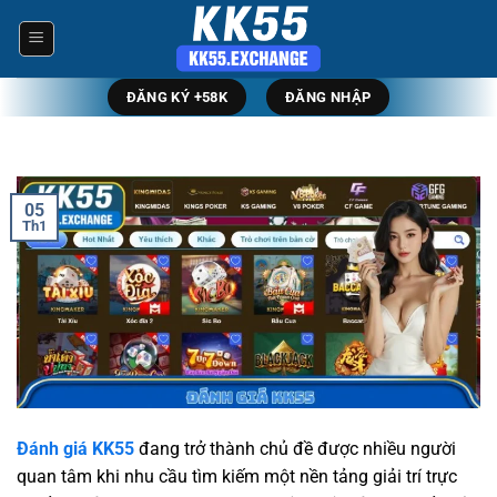
Bỏ
qua
nội
dung
ĐĂNG KÝ +58K
ĐĂNG NHẬP
05
Th1
Đánh giá KK55
đang trở thành chủ đề được nhiều người
quan tâm khi nhu cầu tìm kiếm một nền tảng giải trí trực