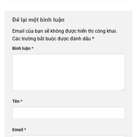
Để lại một bình luận
Email của bạn sẽ không được hiển thị công khai.
Các trường bắt buộc được đánh dấu
*
Bình luận
*
Tên
*
Email
*