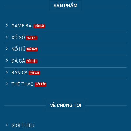
SẢN PHẨM
GAME BÀI
XỔ SỐ
NỔ HŨ
ĐÁ GÀ
BẮN CÁ
THỂ THAO
VỀ CHÚNG TÔI
GIỚI THIỆU