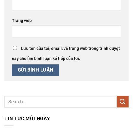
Trang web
Lưu tên của tôi, email, và trang web trong trình duyệt
này cho lần bình luận kế tiếp của tôi.
TIN TỨC MỖI NGÀY